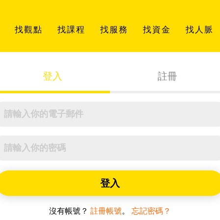
找觀點
找課程
找服務
找資金
找人脈
登入
註冊
登入
沒有帳號？
註冊帳號
。
忘記密碼？