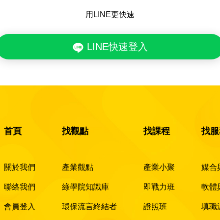
用LINE更快速
LINE快速登入
首頁
找觀點
找課程
找服
關於我們
產業觀點
產業小聚
媒合
聯絡我們
綠學院知識庫
即戰力班
軟體
會員登入
環保流言終結者
證照班
填職