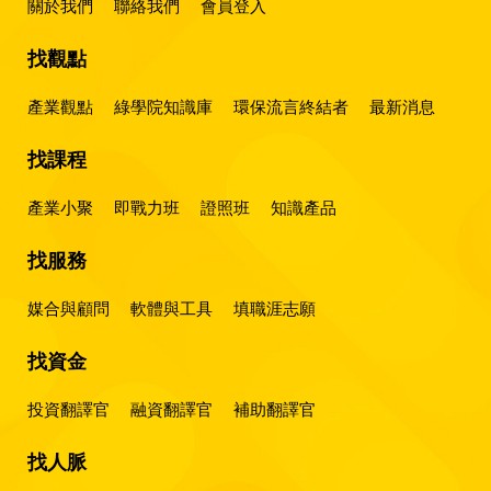
關於我們
聯絡我們
會員登入
找觀點
產業觀點
綠學院知識庫
環保流言終結者
最新消息
找課程
產業小聚
即戰力班
證照班
知識產品
找服務
媒合與顧問
軟體與工具
填職涯志願
找資金
投資翻譯官
融資翻譯官
補助翻譯官
找人脈