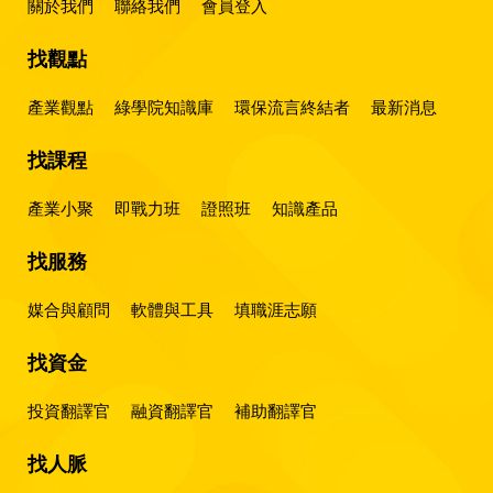
關於我們
聯絡我們
會員登入
找觀點
產業觀點
綠學院知識庫
環保流言終結者
最新消息
找課程
產業小聚
即戰力班
證照班
知識產品
找服務
媒合與顧問
軟體與工具
填職涯志願
找資金
投資翻譯官
融資翻譯官
補助翻譯官
找人脈