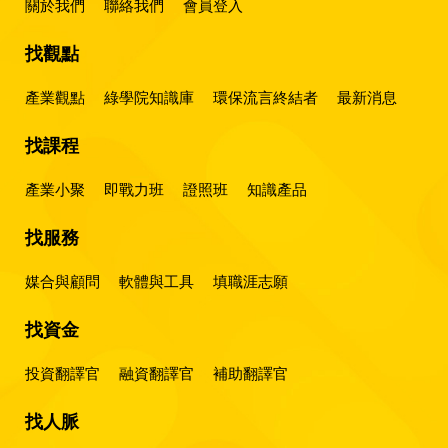
關於我們
聯絡我們
會員登入
找觀點
產業觀點
綠學院知識庫
環保流言終結者
最新消息
找課程
產業小聚
即戰力班
證照班
知識產品
找服務
媒合與顧問
軟體與工具
填職涯志願
找資金
投資翻譯官
融資翻譯官
補助翻譯官
找人脈