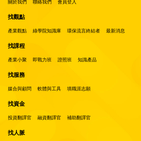
關於我們
聯絡我們
會員登入
找觀點
產業觀點
綠學院知識庫
環保流言終結者
最新消息
找課程
產業小聚
即戰力班
證照班
知識產品
找服務
媒合與顧問
軟體與工具
填職涯志願
找資金
投資翻譯官
融資翻譯官
補助翻譯官
找人脈