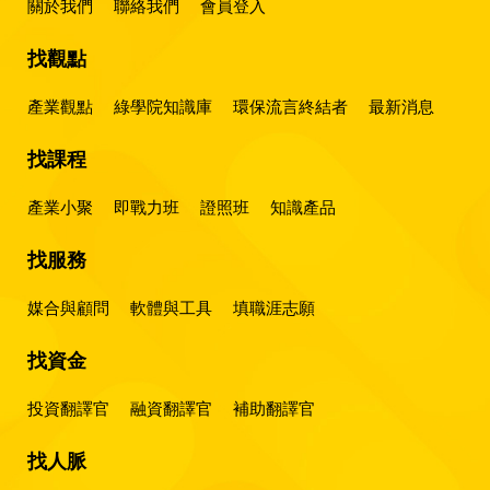
關於我們
聯絡我們
會員登入
找觀點
產業觀點
綠學院知識庫
環保流言終結者
最新消息
找課程
產業小聚
即戰力班
證照班
知識產品
找服務
媒合與顧問
軟體與工具
填職涯志願
找資金
投資翻譯官
融資翻譯官
補助翻譯官
找人脈