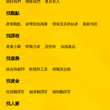
關於我們
聯絡我們
會員登入
找觀點
產業觀點
綠學院知識庫
環保流言終結者
最新消息
找課程
產業小聚
即戰力班
證照班
知識產品
找服務
媒合與顧問
軟體與工具
填職涯志願
找資金
投資翻譯官
融資翻譯官
補助翻譯官
找人脈