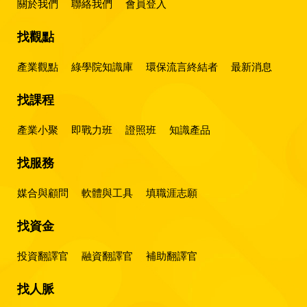
關於我們
聯絡我們
會員登入
找觀點
產業觀點
綠學院知識庫
環保流言終結者
最新消息
找課程
產業小聚
即戰力班
證照班
知識產品
找服務
媒合與顧問
軟體與工具
填職涯志願
找資金
投資翻譯官
融資翻譯官
補助翻譯官
找人脈