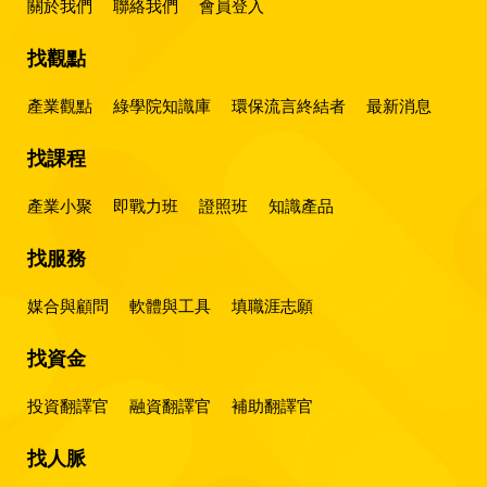
關於我們
聯絡我們
會員登入
找觀點
產業觀點
綠學院知識庫
環保流言終結者
最新消息
找課程
產業小聚
即戰力班
證照班
知識產品
找服務
媒合與顧問
軟體與工具
填職涯志願
找資金
投資翻譯官
融資翻譯官
補助翻譯官
找人脈