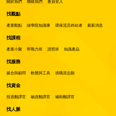
關於我們
聯絡我們
會員登入
找觀點
產業觀點
綠學院知識庫
環保流言終結者
最新消息
找課程
產業小聚
即戰力班
證照班
知識產品
找服務
媒合與顧問
軟體與工具
填職涯志願
找資金
投資翻譯官
融資翻譯官
補助翻譯官
找人脈