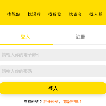
找觀點
找課程
找服務
找資金
找人脈
登入
註冊
登入
沒有帳號？
註冊帳號
。
忘記密碼？