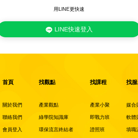
用LINE更快速
LINE快速登入
首頁
找觀點
找課程
找服
關於我們
產業觀點
產業小聚
媒合
聯絡我們
綠學院知識庫
即戰力班
軟體
會員登入
環保流言終結者
證照班
填職