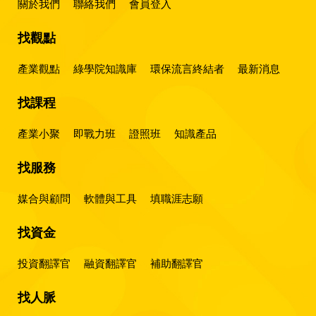
關於我們
聯絡我們
會員登入
找觀點
產業觀點
綠學院知識庫
環保流言終結者
最新消息
找課程
產業小聚
即戰力班
證照班
知識產品
找服務
媒合與顧問
軟體與工具
填職涯志願
找資金
投資翻譯官
融資翻譯官
補助翻譯官
找人脈