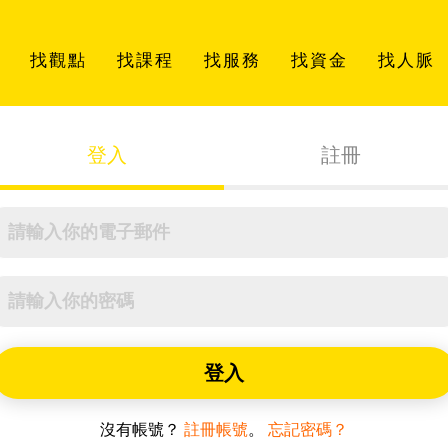
找觀點
找課程
找服務
找資金
找人脈
登入
註冊
登入
沒有帳號？
註冊帳號
。
忘記密碼？