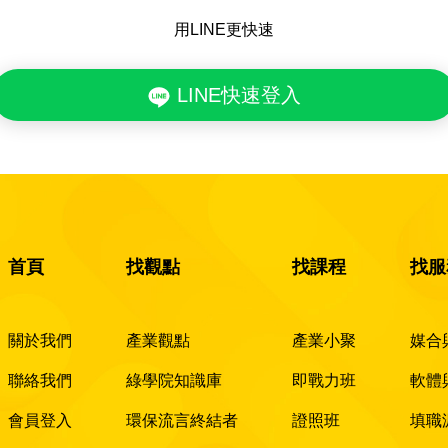
用LINE更快速
LINE快速登入
首頁
找觀點
找課程
找服
關於我們
產業觀點
產業小聚
媒合
聯絡我們
綠學院知識庫
即戰力班
軟體
會員登入
環保流言終結者
證照班
填職