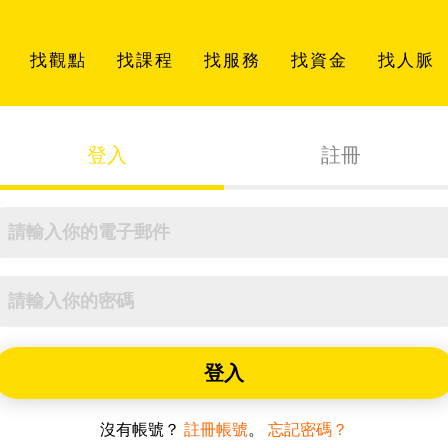
找觀點
找課程
找服務
找資金
找人脈
登入
註冊
登入
沒有帳號？
註冊帳號
。
忘記密碼？