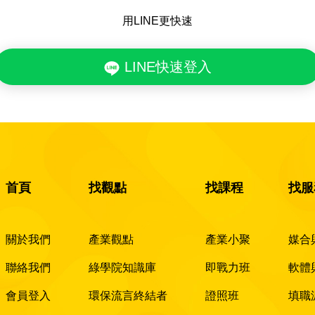
用LINE更快速
LINE快速登入
首頁
找觀點
找課程
找服
關於我們
產業觀點
產業小聚
媒合
聯絡我們
綠學院知識庫
即戰力班
軟體
會員登入
環保流言終結者
證照班
填職