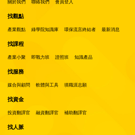
關於我們
聯絡我們
會員登入
找觀點
產業觀點
綠學院知識庫
環保流言終結者
最新消息
找課程
產業小聚
即戰力班
證照班
知識產品
找服務
媒合與顧問
軟體與工具
填職涯志願
找資金
投資翻譯官
融資翻譯官
補助翻譯官
找人脈