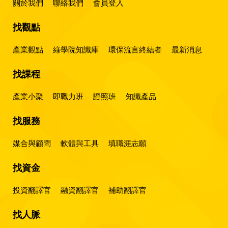
關於我們
聯絡我們
會員登入
找觀點
產業觀點
綠學院知識庫
環保流言終結者
最新消息
找課程
產業小聚
即戰力班
證照班
知識產品
找服務
媒合與顧問
軟體與工具
填職涯志願
找資金
投資翻譯官
融資翻譯官
補助翻譯官
找人脈