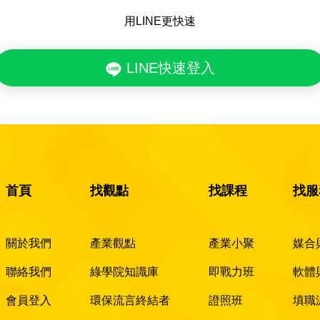
用LINE更快速
LINE快速登入
首頁
找觀點
找課程
找服
關於我們
產業觀點
產業小聚
媒合
聯絡我們
綠學院知識庫
即戰力班
軟體
會員登入
環保流言終結者
證照班
填職