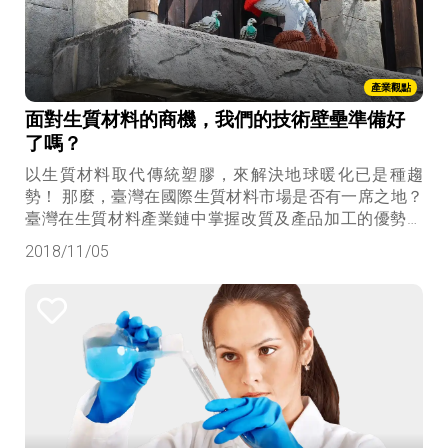
產業觀點
面對生質材料的商機，我們的技術壁壘準備好
了嗎？
以生質材料取代傳統塑膠，來解決地球暖化已是種趨
勢！ 那麼，臺灣在國際生質材料市場是否有一席之地？
臺灣在生質材料產業鏈中掌握改質及產品加工的優勢，
加上原有的專業人才基底，發展生質材料產業絕對有競
2018/11/05
爭力，不過尚須這個步驟..