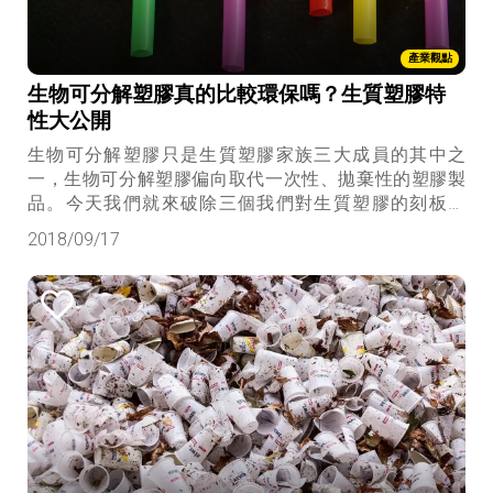
產業觀點
生物可分解塑膠真的比較環保嗎？生質塑膠特
性大公開
生物可分解塑膠只是生質塑膠家族三大成員的其中之
一，生物可分解塑膠偏向取代一次性、拋棄性的塑膠製
品。今天我們就來破除三個我們對生質塑膠的刻板印
象，以及要如何從諸多「宣稱環保」的商品中，避開地
2018/09/17
雷、挑出真真正正的好東西。