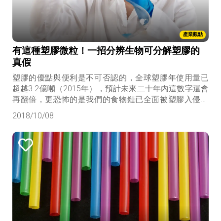
產業觀點
有這種塑膠微粒！一招分辨生物可分解塑膠的
真假
塑膠的優點與便利是不可否認的，全球塑膠年使用量已
超越3.2億噸（2015年），預計未來二十年內這數字還會
再翻倍，更恐怖的是我們的食物鏈已全面被塑膠入侵，
海鮮、鹽巴、飲用水、乃至於空氣中都驗出塑膠微粒的
2018/10/08
存在，真的是嚇到吃手手！然而，若我們真想改變，我
們又該從哪著手呢？