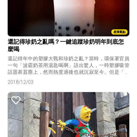
產業觀點
還記得珍奶之亂嗎？一鍵追蹤珍奶明年到底怎
麼喝
還記得年中的塑膠大戰和珍奶之亂？當時，環保署官員
一句「波霸奶茶用湯匙喝啊」語出驚人，一時塑膠吸管
話題甚囂塵上，然而熱度過後也就沉寂至今。但是「禁
用一次性吸管草案」即將在12月舉辦公聽會，作為綠色
2018/12/03
產業的工作者，我們能看見其中眉角，並大膽預測，若
現行草案未做合理修正，貿然執行恐怕大夥兒到頭也只
是白忙一場，新創公司想搭上吸管商機？再等等吧！