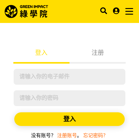
登入
注册
登入
没有账号？
注册账号
。
忘记密码？