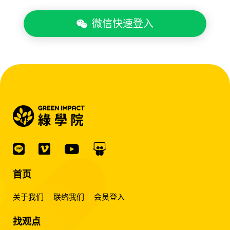
微信快速登入
首页
关于我们
联络我们
会员登入
找观点