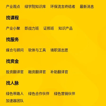
产业观点
绿学院知识库
环保流言终结者
最新消息
找课程
产业小聚
即战力班
证照班
知识产品
找服务
媒合与顾问
软体与工具
填职涯志愿
找资金
投资翻译官
融资翻译官
补助翻译官
找人脉
绿色带路人
绿色合作伙伴
绿色营销伙伴
加速器团队