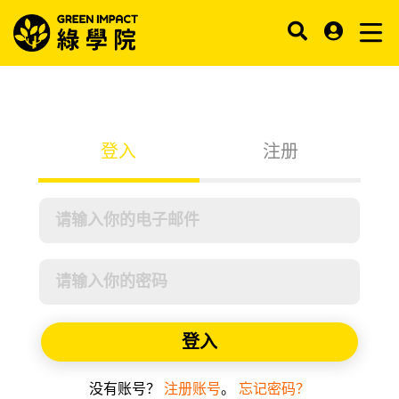
登入
注册
登入
没有账号？
注册账号
。
忘记密码？