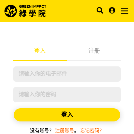
登入
注册
登入
没有账号？
注册账号
。
忘记密码？