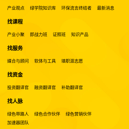
产业观点
绿学院知识库
环保流言终结者
最新消息
找课程
产业小聚
即战力班
证照班
知识产品
找服务
媒合与顾问
软体与工具
填职涯志愿
找资金
投资翻译官
融资翻译官
补助翻译官
找人脉
绿色带路人
绿色合作伙伴
绿色营销伙伴
加速器团队