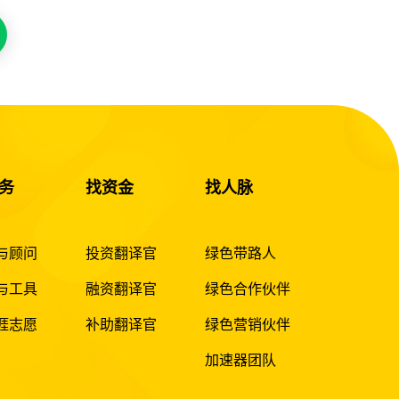
务
找资金
找人脉
与顾问
投资翻译官
绿色带路人
与工具
融资翻译官
绿色合作伙伴
涯志愿
补助翻译官
绿色营销伙伴
加速器团队