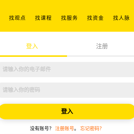
找观点
找课程
找服务
找资金
找人脉
登入
注册
登入
没有账号？
注册账号
。
忘记密码？