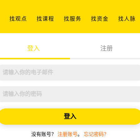
找观点
找课程
找服务
找资金
找人脉
登入
注册
登入
没有账号？
注册账号
。
忘记密码？