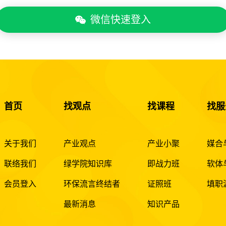
微信快速登入
首页
找观点
找课程
找服
关于我们
产业观点
产业小聚
媒合
联络我们
绿学院知识库
即战力班
软体
会员登入
环保流言终结者
证照班
填职
最新消息
知识产品