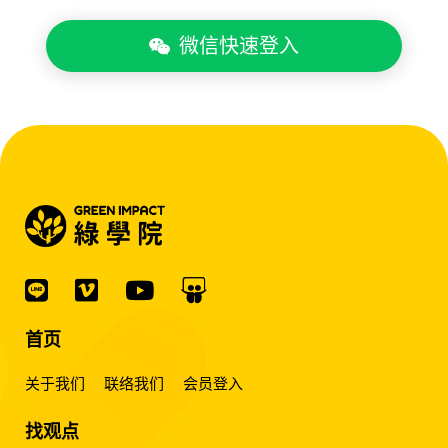
微信快速登入
首页
关于我们
联络我们
会员登入
找观点