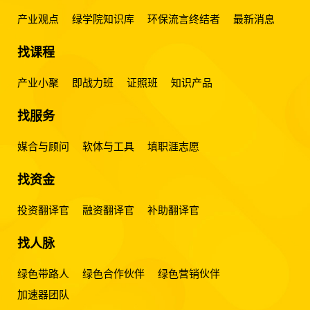
产业观点
绿学院知识库
环保流言终结者
最新消息
找课程
产业小聚
即战力班
证照班
知识产品
找服务
媒合与顾问
软体与工具
填职涯志愿
找资金
投资翻译官
融资翻译官
补助翻译官
找人脉
绿色带路人
绿色合作伙伴
绿色营销伙伴
加速器团队