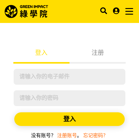
登入
注册
登入
没有账号？
注册账号
。
忘记密码？