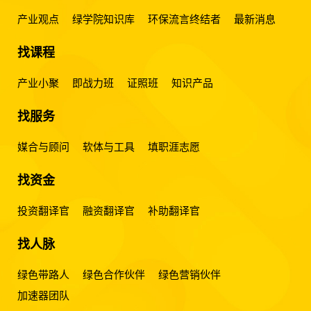
产业观点
绿学院知识库
环保流言终结者
最新消息
找课程
产业小聚
即战力班
证照班
知识产品
找服务
媒合与顾问
软体与工具
填职涯志愿
找资金
投资翻译官
融资翻译官
补助翻译官
找人脉
绿色带路人
绿色合作伙伴
绿色营销伙伴
加速器团队