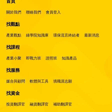
首頁
關於我們
聯絡我們
會員登入
找觀點
產業觀點
綠學院知識庫
環保流言終結者
最新消息
找課程
產業小聚
即戰力班
證照班
知識產品
找服務
媒合與顧問
軟體與工具
填職涯志願
找資金
投資翻譯官
融資翻譯官
補助翻譯官