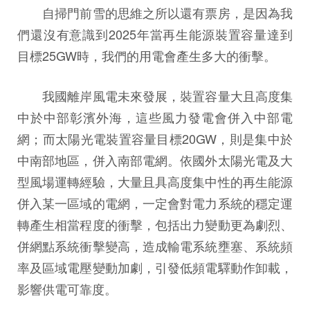
自掃門前雪的思維之所以還有票房，是因為我
們還沒有意識到2025年當再生能源裝置容量達到
目標25GW時，我們的用電會產生多大的衝擊。
我國離岸風電未來發展，裝置容量大且高度集
中於中部彰濱外海，這些風力發電會併入中部電
網；而太陽光電裝置容量目標20GW，則是集中於
中南部地區，併入南部電網。依國外太陽光電及大
型風場運轉經驗，大量且具高度集中性的再生能源
併入某一區域的電網，一定會對電力系統的穩定運
轉產生相當程度的衝擊，包括出力變動更為劇烈、
併網點系統衝擊變高，造成輸電系統壅塞、系統頻
率及區域電壓變動加劇，引發低頻電驛動作卸載，
影響供電可靠度。