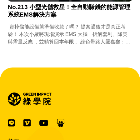
No.213 小型光儲救星！全自動賺錢的能源管理
系統EMS解決方案
賣掉儲能設備就準備收款了嗎？ 提案過後才是真正考
驗！ 本次小聚將現場演示 EMS 大腦，拆解套利、降契
與需量反應 ，並精算回本年限 。綠色帶路人嚴嘉鑫：
『會賺錢的 EMS 才是系統靈魂。』