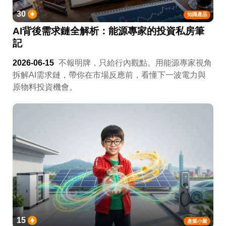
30
知識產品
AI背後需求鏈全解析：能源專家的投資私房筆
記
2026-06-15
不報明牌，只給行內觀點。用能源專家視角
拆解AI需求鏈，帶你在市場反應前，看懂下一波電力與
原物料投資機會。
15
產業小聚