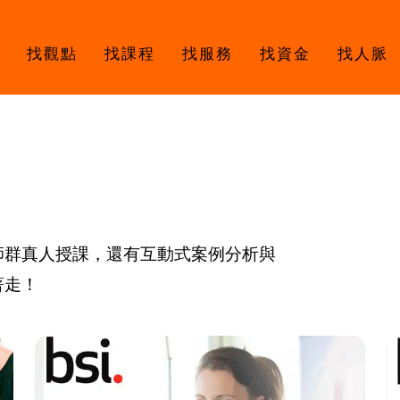
找觀點
找課程
找服務
找資金
找人脈
師群真人授課，還有互動式案例分析與
著走！