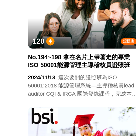
120
證照班
No.194~198 拿在名片上帶著走的專業
ISO 50001能源管理主導稽核員證照班
2024/11/13
這次要開的證照班為ISO
50001:2018 能源管理系統—主導稽核員lead
auditor CQI & IRCA 國際登錄課程，完成本
程的學員將取得CQI&IRCA認可的主導稽核
課程證書，機會非常難得且只有10位名額。