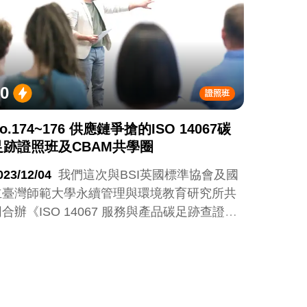
0
證照班
o.174~176 供應鏈爭搶的ISO 14067碳
足跡證照班及CBAM共學圈
023/12/04
我們這次與BSI英國標準協會及國
立臺灣師範大學永續管理與環境教育研究所共
合辦《ISO 14067 服務與產品碳足跡查證：
主任查證員課程》，這個系列課程我們不只給
你通行全球的證照，還將加碼兩場供應鏈深度
學習產業小聚！為了讓你更好地理解碳邊境調
機制(CBAM)！