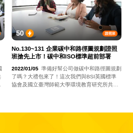
50
證照班
No.130~131 企業碳中和路徑圖規劃證照
班搶先上市！碳中和ISO標準超前部署
國
2022/01/05
準備好幫公司做碳中和路徑圖規劃
共
了嗎？大禮包來了！這次我們與BSI英國標準
個
協會及國立臺灣師範大學環境教育研究所共同
減
合辦《企業碳中和管理及建置PAS 2060證照
你
班》，參加小聚還順便拿到一張國際證照，很
賺吧！