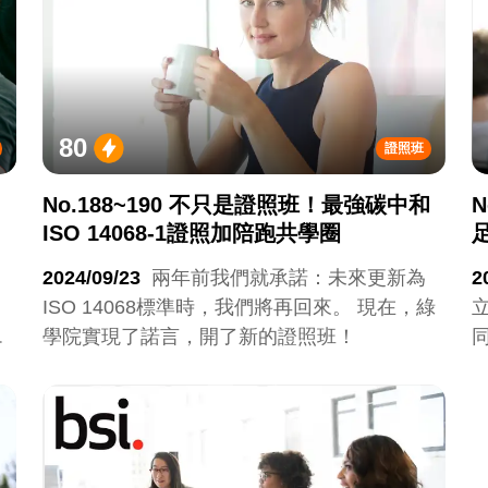
80
證照班
No.188~190 不只是證照班！最強碳中和
N
ISO 14068-1證照加陪跑共學圈
2024/09/23
兩年前我們就承諾：未來更新為
2
ISO 14068標準時，我們將再回來。 現在，綠
課
學院實現了諾言，開了新的證照班！
同
員
整