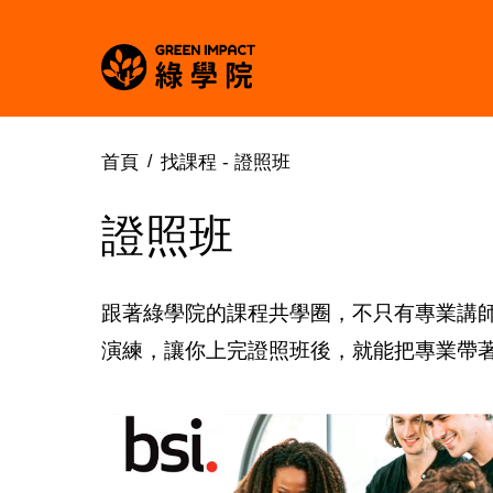
首頁
找課程 -
證照班
證照班
跟著綠學院的課程共學圈，不只有專業講
演練，讓你上完證照班後，就能把專業帶