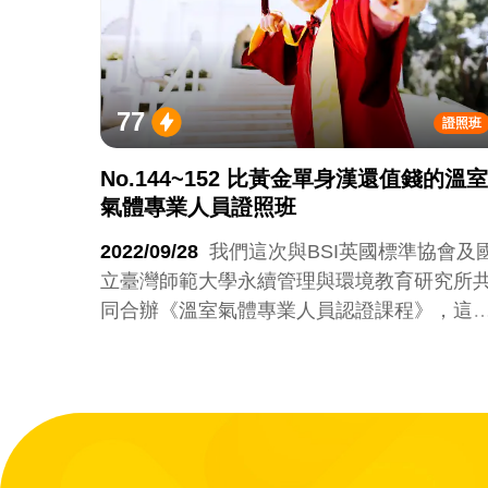
77
證照班
No.144~152 比黃金單身漢還值錢的溫室
氣體專業人員證照班
2022/09/28
我們這次與BSI英國標準協會及
立臺灣師範大學永續管理與環境教育研究所
同合辦《溫室氣體專業人員認證課程》，這
課程將完整介紹所有公司需要懂的溫室氣體
量認證，一路從碳盤查、碳減量、碳抵換帶
到碳中和！