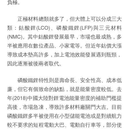
負極。
正極材料總類就多了，但大體上可以分成三大
類：鈷酸鋰(LCO)、磷酸鐵鋰(LFP)與三元材料
(NMC)。其中鈷酸鋰發展最早，市場也最成熟，多
半被應用在數位產品、小家電等。但近年鈷價大漲
導致成本墊高許多，加上電池效能發展遇到瓶頸，
因此逐漸被後兩者取代。
磷酸鐵鋰特性則是壽命長、安全性高、成本低
廉，但它有個致命的缺點，就是能量密度較低。去
年(2018)中國大陸對鋰電池能量密度的補助門檻提
高後，市場急凍，導致許多材料廠關門大吉。目前
磷酸鐵鋰多半被使用在小型儲能電池或是對續航力
較不要求的短程電動大巴、電動自行車等，部分使