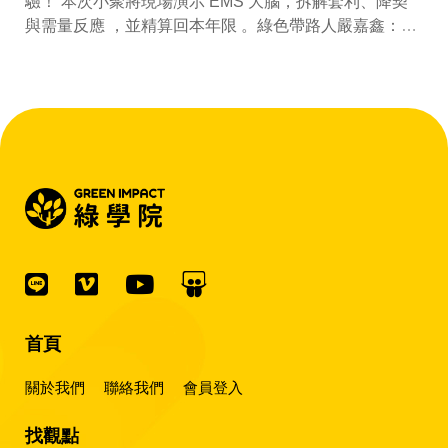
驗！ 本次小聚將現場演示 EMS 大腦，拆解套利、降契
與需量反應 ，並精算回本年限 。綠色帶路人嚴嘉鑫：
『會賺錢的 EMS 才是系統靈魂。』
首頁
關於我們
聯絡我們
會員登入
找觀點