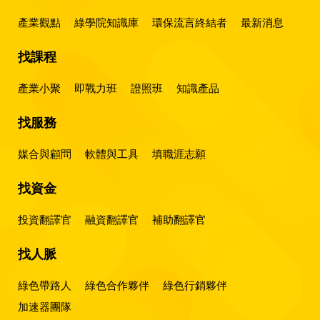
產業觀點
綠學院知識庫
環保流言終結者
最新消息
找課程
產業小聚
即戰力班
證照班
知識產品
找服務
媒合與顧問
軟體與工具
填職涯志願
找資金
投資翻譯官
融資翻譯官
補助翻譯官
找人脈
綠色帶路人
綠色合作夥伴
綠色行銷夥伴
加速器團隊