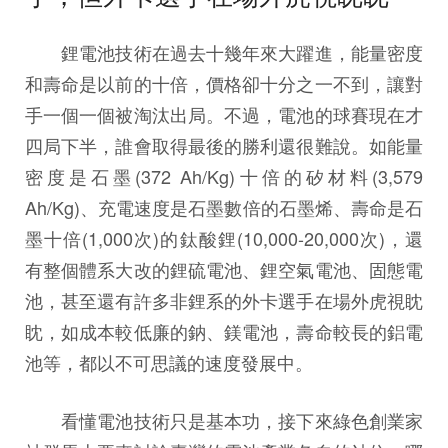
鋰電池技術在過去十幾年來大躍進，能量密度
和壽命是以前的十倍，價格卻十分之一不到，讓對
手一個一個被淘汰出局。不過，電池的球賽現在才
四局下半，誰會取得最後的勝利還很難說。如能量
密度是石墨(372 Ah/Kg)十倍的矽材料(3,579
Ah/Kg)、充電速度是石墨數倍的石墨烯、壽命是石
墨十倍(1,000次)的鈦酸鋰(10,000-20,000次)，還
有整個體系大改的鋰硫電池、鋰空氣電池、固態電
池，甚至還有許多非鋰系的外卡選手在場外虎視眈
眈，如成本較低廉的鈉、鎂電池，壽命較長的鋁電
池等，都以不可思議的速度發展中。
看懂電池技術只是基本功，接下來綠色創業家