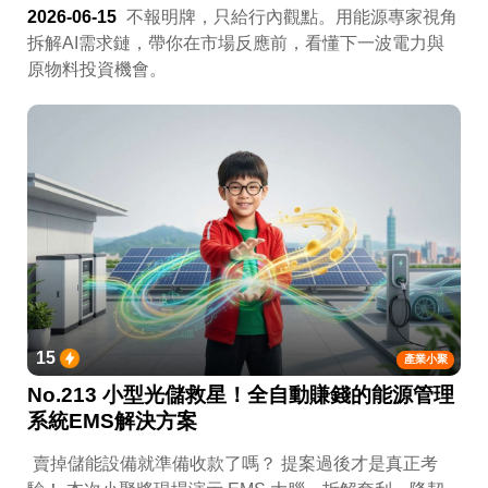
2026-06-15
不報明牌，只給行內觀點。用能源專家視角
拆解AI需求鏈，帶你在市場反應前，看懂下一波電力與
原物料投資機會。
15
產業小聚
No.213 小型光儲救星！全自動賺錢的能源管理
系統EMS解決方案
賣掉儲能設備就準備收款了嗎？ 提案過後才是真正考