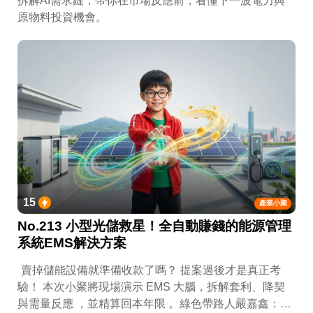
拆解AI需求鏈，帶你在市場反應前，看懂下一波電力與
原物料投資機會。
15
產業小聚
No.213 小型光儲救星！全自動賺錢的能源管理
系統EMS解決方案
賣掉儲能設備就準備收款了嗎？ 提案過後才是真正考
驗！ 本次小聚將現場演示 EMS 大腦，拆解套利、降契
與需量反應 ，並精算回本年限 。綠色帶路人嚴嘉鑫：