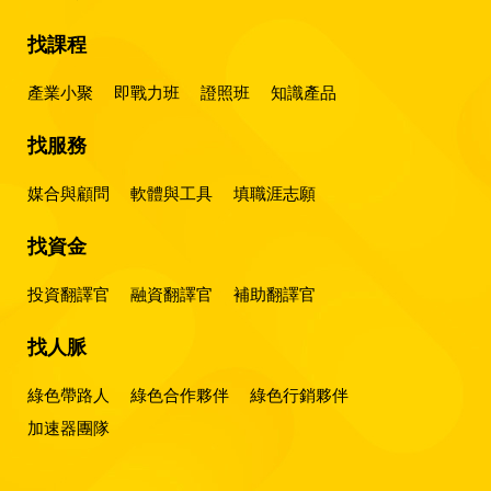
找課程
產業小聚
即戰力班
證照班
知識產品
找服務
媒合與顧問
軟體與工具
填職涯志願
找資金
投資翻譯官
融資翻譯官
補助翻譯官
找人脈
綠色帶路人
綠色合作夥伴
綠色行銷夥伴
加速器團隊