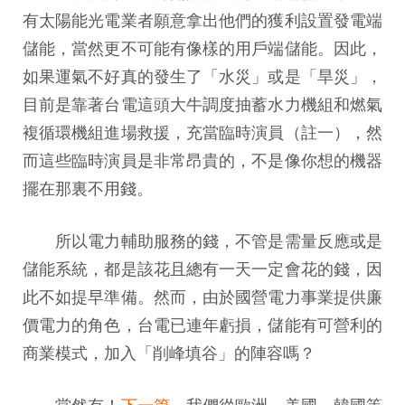
有太陽能光電業者願意拿出他們的獲利設置發電端
儲能，當然更不可能有像樣的用戶端儲能。因此，
如果運氣不好真的發生了「水災」或是「旱災」，
目前是靠著台電這頭大牛調度抽蓄水力機組和燃氣
複循環機組進場救援，充當臨時演員（註一），然
而這些臨時演員是非常昂貴的，不是像你想的機器
擺在那裏不用錢。
所以電力輔助服務的錢，不管是需量反應或是
儲能系統，都是該花且總有一天一定會花的錢，因
此不如提早準備。然而，由於國營電力事業提供廉
價電力的角色，台電已連年虧損，儲能有可營利的
商業模式，加入「削峰填谷」的陣容嗎？
當然有！
下一篇
，我們從歐洲、美國、韓國等