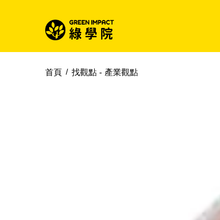
首頁
找觀點 -
產業觀點