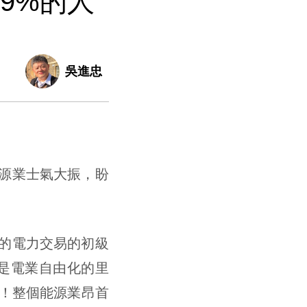
9%的人
吳進忠
源業士氣大振，盼
的電力交易的初級
是電業自由化的里
！整個能源業昂首