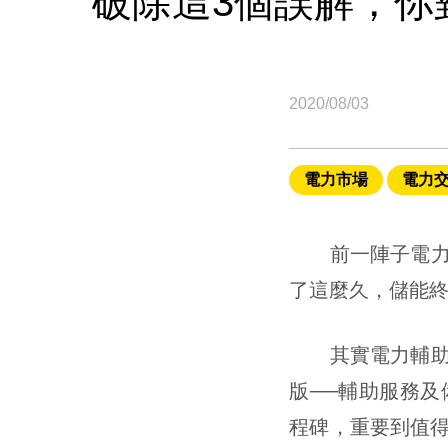
破除這3個誤解，你
2020/08/03
電力市場
電力
前一陣子電力輔
了這麼久，儲能
其實電力輔助服
版──輔助服務
程碑，重要到值