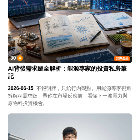
30
知識產品
AI背後需求鏈全解析：能源專家的投資私房筆
記
2026-06-15
不報明牌，只給行內觀點。用能源專家視角
拆解AI需求鏈，帶你在市場反應前，看懂下一波電力與
原物料投資機會。