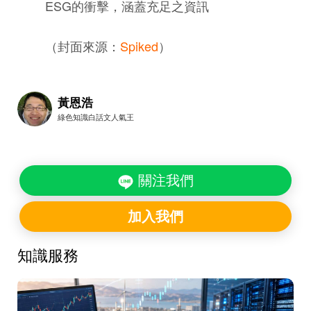
ESG的衝擊，涵蓋充足之資訊
（封面來源：
Spiked
）
黃恩浩
綠色知識白話文人氣王
關注我們
加入我們
知識服務