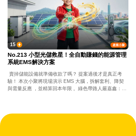
15
產業小聚
No.213 小型光儲救星！全自動賺錢的能源管理
系統EMS解決方案
賣掉儲能設備就準備收款了嗎？ 提案過後才是真正考
驗！ 本次小聚將現場演示 EMS 大腦，拆解套利、降契
與需量反應 ，並精算回本年限 。綠色帶路人嚴嘉鑫：
『會賺錢的 EMS 才是系統靈魂。』