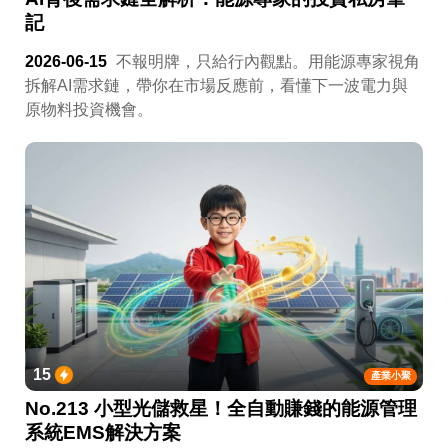
記
2026-06-15
不報明牌，只給行內觀點。用能源專家視角
拆解AI需求鏈，帶你在市場反應前，看懂下一波電力與
原物料投資機會。
15
產業小聚
No.213 小型光儲救星！全自動賺錢的能源管理
系統EMS解決方案