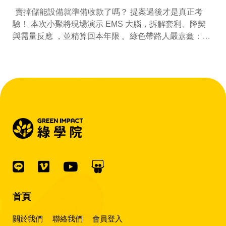
賣掉儲能設備就準備收款了嗎？ 提案過後才是真正考
驗！ 本次小聚將現場演示 EMS 大腦，拆解套利、降契
與需量反應 ，並精算回本年限 。綠色帶路人嚴嘉鑫：
『會賺錢的 EMS 才是系統靈魂。』
首頁
關於我們
聯絡我們
會員登入