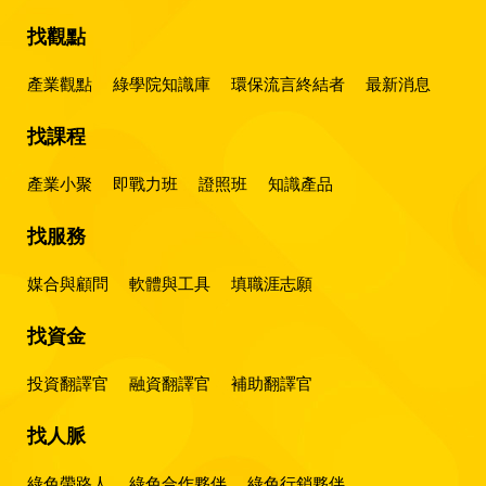
找觀點
產業觀點
綠學院知識庫
環保流言終結者
最新消息
找課程
產業小聚
即戰力班
證照班
知識產品
找服務
媒合與顧問
軟體與工具
填職涯志願
找資金
投資翻譯官
融資翻譯官
補助翻譯官
找人脈
綠色帶路人
綠色合作夥伴
綠色行銷夥伴