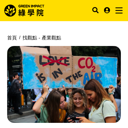
首頁
找觀點 -
產業觀點