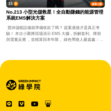
15
產業小聚
No.213 小型光儲救星！全自動賺錢的能源管理
系統EMS解決方案
賣掉儲能設備就準備收款了嗎？ 提案過後才是真正考
驗！ 本次小聚將現場演示 EMS 大腦，拆解套利、降契
與需量反應 ，並精算回本年限 。綠色帶路人嚴嘉鑫：
『會賺錢的 EMS 才是系統靈魂。』