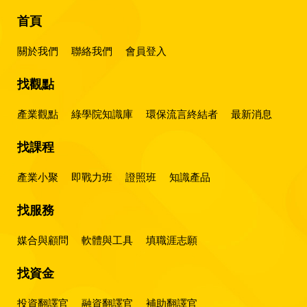
首頁
關於我們
聯絡我們
會員登入
找觀點
產業觀點
綠學院知識庫
環保流言終結者
最新消息
找課程
產業小聚
即戰力班
證照班
知識產品
找服務
媒合與顧問
軟體與工具
填職涯志願
找資金
投資翻譯官
融資翻譯官
補助翻譯官