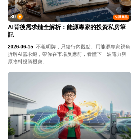
30
知識產品
AI背後需求鏈全解析：能源專家的投資私房筆
記
2026-06-15
不報明牌，只給行內觀點。用能源專家視角
拆解AI需求鏈，帶你在市場反應前，看懂下一波電力與
原物料投資機會。