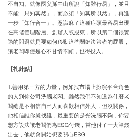
不自知。就像國父孫中山所說「知難行易」，並且
不能「只知其然」，而必須「知其所以然」，再進
一步「知行合一」。意識麻了這種症頭最容易出現
在高階管理階層、創辦人或股東，所以第二個很實
際的問題就是要如何移動這些關鍵決策者的屁股，
讓老闆即使是心不甘情不願，也得投入。
【扎針點】
1.善用第三方的力量，例如找市場上扮演平台角色
的人到你公司洗腦老闆。雖然我們不知道為什麼老
闆總是不相信自己人而喜歡相信外人，但沒關係，
他相信誰你就找誰，最重要的是光洗腦不夠，你要
想方設法讓老闆們為ESG付錢，當他付了一大筆錢
出去，他就會開始想要關心ESG。