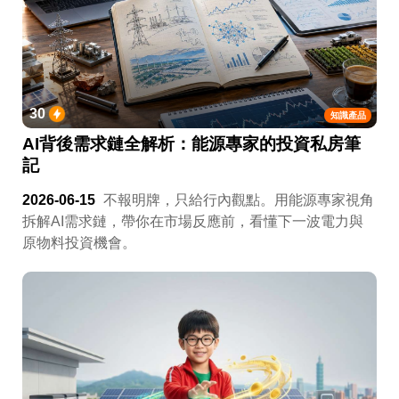
30
知識產品
AI背後需求鏈全解析：能源專家的投資私房筆
記
2026-06-15
不報明牌，只給行內觀點。用能源專家視角
拆解AI需求鏈，帶你在市場反應前，看懂下一波電力與
原物料投資機會。