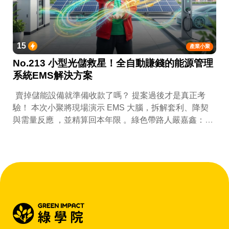
15
產業小聚
No.213 小型光儲救星！全自動賺錢的能源管理
系統EMS解決方案
賣掉儲能設備就準備收款了嗎？ 提案過後才是真正考
驗！ 本次小聚將現場演示 EMS 大腦，拆解套利、降契
與需量反應 ，並精算回本年限 。綠色帶路人嚴嘉鑫：
『會賺錢的 EMS 才是系統靈魂。』