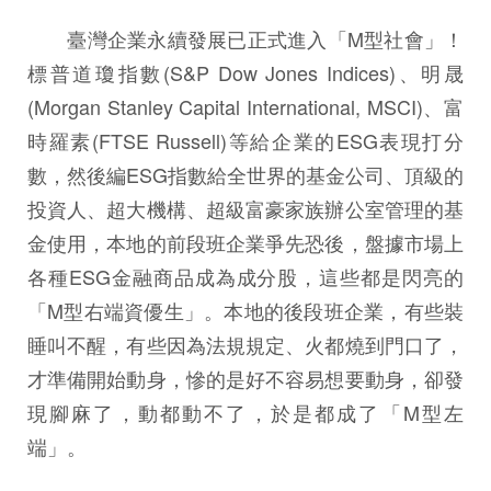
臺灣企業永續發展已正式進入「M型社會」！
標普道瓊指數(S&P Dow Jones Indices)、明晟
(Morgan Stanley Capital International, MSCI)、富
時羅素(FTSE Russell)等給企業的ESG表現打分
數，然後編ESG指數給全世界的基金公司、頂級的
投資人、超大機構、超級富豪家族辦公室管理的基
金使用，本地的前段班企業爭先恐後，盤據市場上
各種ESG金融商品成為成分股，這些都是閃亮的
「M型右端資優生」。本地的後段班企業，有些裝
睡叫不醒，有些因為法規規定、火都燒到門口了，
才準備開始動身，慘的是好不容易想要動身，卻發
現腳麻了，動都動不了，於是都成了「M型左
端」。