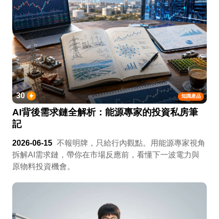
30
知識產品
AI背後需求鏈全解析：能源專家的投資私房筆
記
2026-06-15
不報明牌，只給行內觀點。用能源專家視角
拆解AI需求鏈，帶你在市場反應前，看懂下一波電力與
原物料投資機會。