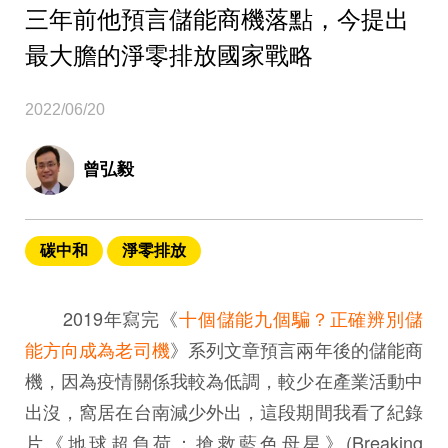
三年前他預言儲能商機落點，今提出
最大膽的淨零排放國家戰略
2022/06/20
曾弘毅
碳中和
淨零排放
2019年寫完《
十個儲能九個騙？正確辨別儲
能方向成為老司機
》系列文章預言兩年後的儲能商
機，因為疫情關係我較為低調，較少在產業活動中
出沒，窩居在台南減少外出，這段期間我看了紀錄
片《地球超負荷：搶救藍色母星》(Breaking