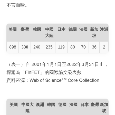
不言而喻。
美國
臺灣
韓國
中國
日本
德國
法國
新加
澳洲
大陸
坡
898
330
240
235
119
80
70
36
2
（表一）自 2001年1月1日至2022年3月31日止，
標題為「FinFET」的國際論文發表數
TM
資料來源：Web of Science
Core Collection
美國
中國大
澳洲
韓國
德國
法國
日本
臺灣
新加
陸
坡