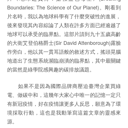
Boundaries: The Science of Our Planet)。剛看到
片名時，我以為地球科學有了什麼突破性的進展，
後來發現其內容綜論了人類在許多方面已經逾越了
地球可以承受的臨界點。這部片請到九十五歲高齡
的大衛艾登伯格爵士(Sir David Attenborough)露臉
作旁白，他以其一貫耳語般的敘述方式，搖頭晃腦
地道出了生態系統瀕臨崩潰的臨界點，其中最關鍵
的當然是綠學院感興趣的碳排放議題。
如果不是因為國際品牌商壓迫臺灣企業買綠
電、做碳中和，這幾年大家心中唯一的記憶一定只
有新冠疫情，好在疫情讓更多人反思，願意為了環
境採取行動，這也是我動筆寫這篇文章的靈感來
源。