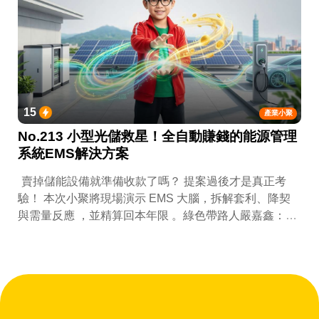
15
產業小聚
No.213 小型光儲救星！全自動賺錢的能源管理
系統EMS解決方案
賣掉儲能設備就準備收款了嗎？ 提案過後才是真正考
驗！ 本次小聚將現場演示 EMS 大腦，拆解套利、降契
與需量反應 ，並精算回本年限 。綠色帶路人嚴嘉鑫：
『會賺錢的 EMS 才是系統靈魂。』