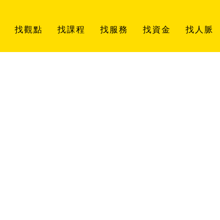
找觀點
找課程
找服務
找資金
找人脈