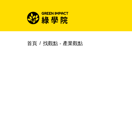
首頁
找觀點 -
產業觀點