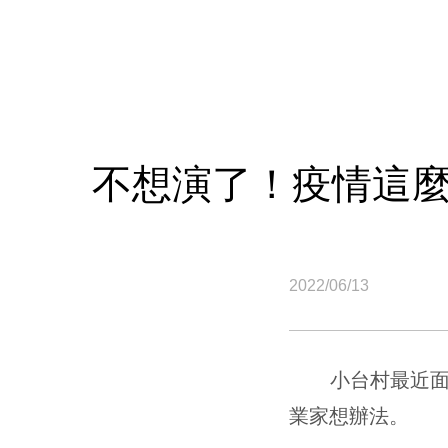
不想演了！疫情這
2022/06/13
小台村最近面臨
業家想辦法。