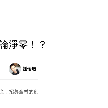
論淨零！？
謝悟增
賽，招募全村的創