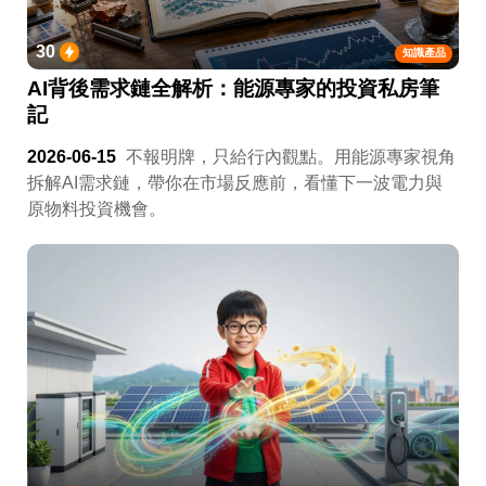
30
知識產品
AI背後需求鏈全解析：能源專家的投資私房筆
記
2026-06-15
不報明牌，只給行內觀點。用能源專家視角
拆解AI需求鏈，帶你在市場反應前，看懂下一波電力與
原物料投資機會。