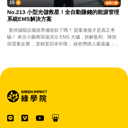
15
產業小聚
No.213 小型光儲救星！全自動賺錢的能源管理
系統EMS解決方案
賣掉儲能設備就準備收款了嗎？ 提案過後才是真正考
驗！ 本次小聚將現場演示 EMS 大腦，拆解套利、降契
與需量反應 ，並精算回本年限 。綠色帶路人嚴嘉鑫：
『會賺錢的 EMS 才是系統靈魂。』