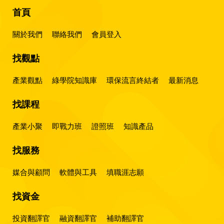
首頁
關於我們
聯絡我們
會員登入
找觀點
產業觀點
綠學院知識庫
環保流言終結者
最新消息
找課程
產業小聚
即戰力班
證照班
知識產品
找服務
媒合與顧問
軟體與工具
填職涯志願
找資金
投資翻譯官
融資翻譯官
補助翻譯官