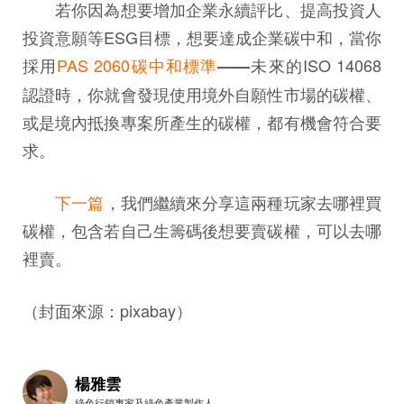
若你因為想要增加企業永續評比、提高投資人
投資意願等ESG目標，想要達成企業碳中和，當你
採用
PAS 2060碳中和標準
未來的ISO 14068
——
認證時，你就會發現使用境外自願性市場的碳權、
或是境內抵換專案所產生的碳權，都有機會符合要
求。
下一篇
，我們繼續來分享這兩種玩家去哪裡買
碳權，包含若自己生籌碼後想要賣碳權，可以去哪
裡賣。
（封面來源：pixabay）
楊雅雲
綠色行銷專家及綠色產業製作人