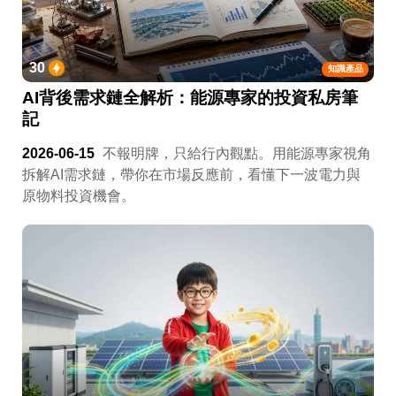
30
知識產品
AI背後需求鏈全解析：能源專家的投資私房筆
記
2026-06-15
不報明牌，只給行內觀點。用能源專家視角
拆解AI需求鏈，帶你在市場反應前，看懂下一波電力與
原物料投資機會。