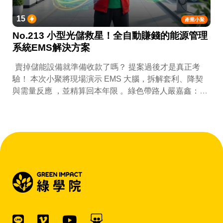
15
產業小聚
No.213 小型光儲救星！全自動賺錢的能源管理
系統EMS解決方案
賣掉儲能設備就準備收款了嗎？ 提案過後才是真正考
驗！ 本次小聚將現場演示 EMS 大腦，拆解套利、降契
與需量反應 ，並精算回本年限 。綠色帶路人嚴嘉鑫：
『會賺錢的 EMS 才是系統靈魂。』