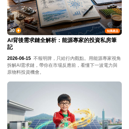
30
知識產品
AI背後需求鏈全解析：能源專家的投資私房筆
記
2026-06-15
不報明牌，只給行內觀點。用能源專家視角
拆解AI需求鏈，帶你在市場反應前，看懂下一波電力與
原物料投資機會。