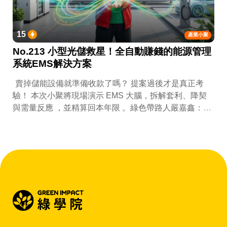
15
產業小聚
No.213 小型光儲救星！全自動賺錢的能源管理
系統EMS解決方案
賣掉儲能設備就準備收款了嗎？ 提案過後才是真正考
驗！ 本次小聚將現場演示 EMS 大腦，拆解套利、降契
與需量反應 ，並精算回本年限 。綠色帶路人嚴嘉鑫：
『會賺錢的 EMS 才是系統靈魂。』