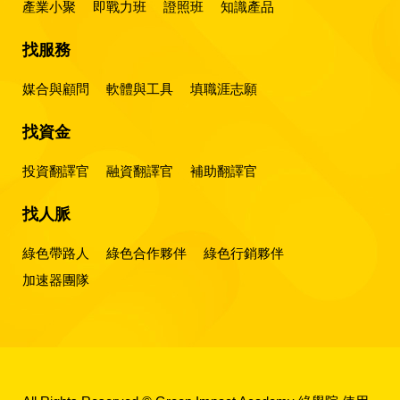
產業小聚
即戰力班
證照班
知識產品
找服務
媒合與顧問
軟體與工具
填職涯志願
找資金
投資翻譯官
融資翻譯官
補助翻譯官
找人脈
綠色帶路人
綠色合作夥伴
綠色行銷夥伴
加速器團隊