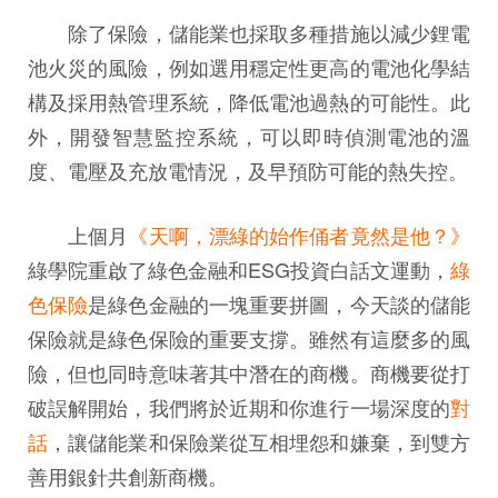
除了保險，儲能業也採取多種措施以減少鋰電
池火災的風險，例如選用穩定性更高的電池化學結
構及採用熱管理系統，降低電池過熱的可能性。此
外，開發智慧監控系統，可以即時偵測電池的溫
度、電壓及充放電情況，及早預防可能的熱失控。
上個月
《天啊，漂綠的始作俑者竟然是他？》
綠學院重啟了綠色金融和ESG投資白話文運動，
綠
色保險
是綠色金融的一塊重要拼圖，今天談的儲能
保險就是綠色保險的重要支撐。雖然有這麼多的風
險，但也同時意味著其中潛在的商機。商機要從打
破誤解開始，我們將於近期和你進行一場深度的
對
話
，讓儲能業和保險業從互相埋怨和嫌棄，到雙方
善用銀針共創新商機。