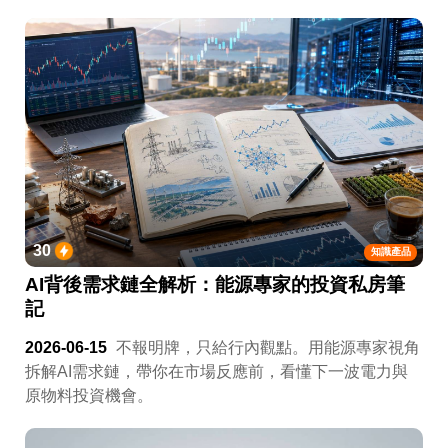
30
知識產品
AI背後需求鏈全解析：能源專家的投資私房筆
記
2026-06-15
不報明牌，只給行內觀點。用能源專家視角
拆解AI需求鏈，帶你在市場反應前，看懂下一波電力與
原物料投資機會。