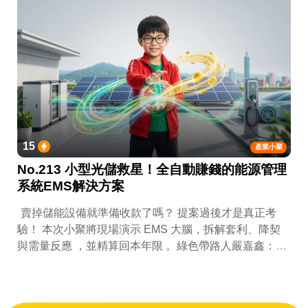
15
產業小聚
No.213 小型光儲救星！全自動賺錢的能源管理
系統EMS解決方案
賣掉儲能設備就準備收款了嗎？ 提案過後才是真正考
驗！ 本次小聚將現場演示 EMS 大腦，拆解套利、降契
與需量反應 ，並精算回本年限 。綠色帶路人嚴嘉鑫：
『會賺錢的 EMS 才是系統靈魂。』