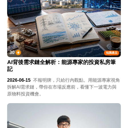
30
知識產品
AI背後需求鏈全解析：能源專家的投資私房筆
記
2026-06-15
不報明牌，只給行內觀點。用能源專家視角
拆解AI需求鏈，帶你在市場反應前，看懂下一波電力與
原物料投資機會。