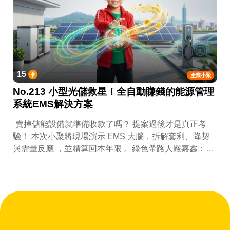
15
產業小聚
No.213 小型光儲救星！全自動賺錢的能源管理
系統EMS解決方案
賣掉儲能設備就準備收款了嗎？ 提案過後才是真正考
驗！ 本次小聚將現場演示 EMS 大腦，拆解套利、降契
與需量反應 ，並精算回本年限 。綠色帶路人嚴嘉鑫：
『會賺錢的 EMS 才是系統靈魂。』