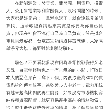
在新能源業，發電業、開發商、用電戶、投資
人、公用售電業等利害關係人，沒出問題的時候，
大家都是好兄弟；一旦潮水退了，就會說親兄弟明
算帳。這筆帳認真講起來其實是你要為你自己負
責，但現在社會不流行自己為自己負責，於是找台
電負責最容易，台電當完奶媽還得當乾爹，大家高
舉淨零大旗，都要對乾爹騙財騙色。
騙色？不要看乾爹現在因為淨零挑戰變得又老
又醜，台電年輕時也是一有志氣的帥小夥，打敗日
本人的惡意預言，寫下五個月內復原臺灣80%的供
電系統的傳奇故事。當乾爹步入中老年，電力系統
有越來越高比例的再生能源，如果沒有市場機制容
納各種資源配置，就更容易產生寡占的情緒勒索，
從而發生低效益或低效率的情境，為了解決這些問