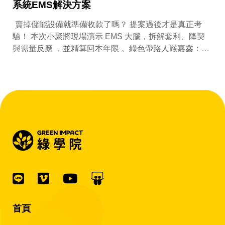
系統EMS解決方案
賣掉儲能設備就準備收款了嗎？ 提案過後才是真正考
驗！ 本次小聚將現場演示 EMS 大腦，拆解套利、降契
與需量反應 ，並精算回本年限 。綠色帶路人嚴嘉鑫：
『會賺錢的 EMS 才是系統靈魂。』
首頁