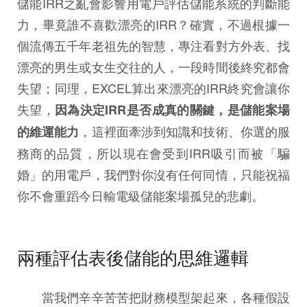
儲能IRR之亂會影響用電戶評估儲能系統的判斷能
力，畢竟誰不喜歡漂亮的IRR？確實，不過根據一
個流傳五千年老祖先的智慧，專注看對方外表、找
漂亮的男生或女生交往的人，一段時間後終究都會
失望；同理，EXCEL算出來漂亮的IRR終究會讓你
失望，
因為決定IRR是否成真的關鍵，是儲能案場
，這裡面牽涉到知識和技術、你選的服
的維運能力
務商的品質，所以現在會受到IRR吸引而被「騙
婚」的用電戶，我們對你沒有任何同情，只能祝福
你不會重蹈今日輸電級儲能案場孤兒的悲劇。
兩種評估表後儲能的思維邏輯
當我們辛辛苦苦把財務模型架起來，各種假設