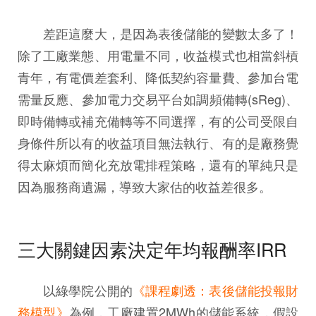
差距這麼大，是因為表後儲能的變數太多了！
除了工廠業態、用電量不同，收益模式也相當斜槓
青年，有電價差套利、降低契約容量費、參加台電
需量反應、參加電力交易平台如調頻備轉(sReg)、
即時備轉或補充備轉等不同選擇，有的公司受限自
身條件所以有的收益項目無法執行、有的是廠務覺
得太麻煩而簡化充放電排程策略，還有的單純只是
因為服務商遺漏，導致大家估的收益差很多。
三大關鍵因素決定年均報酬率IRR
以綠學院公開的
《課程劇透：表後儲能投報財
務模型》
為例，工廠建置2MWh的儲能系統，假設