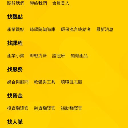
關於我們
聯絡我們
會員登入
找觀點
產業觀點
綠學院知識庫
環保流言終結者
最新消息
找課程
產業小聚
即戰力班
證照班
知識產品
找服務
媒合與顧問
軟體與工具
填職涯志願
找資金
投資翻譯官
融資翻譯官
補助翻譯官
找人脈