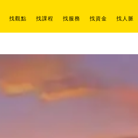
找觀點
找課程
找服務
找資金
找人脈