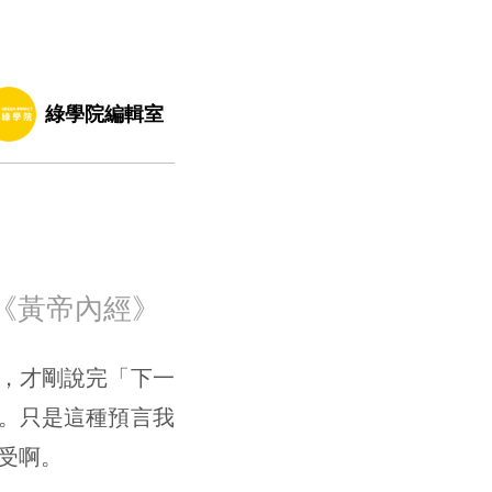
綠學院編輯室
《黃帝內經》
，才剛說完「下一
。只是這種預言我
難受啊。