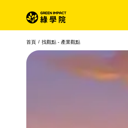
首頁
找觀點 -
產業觀點