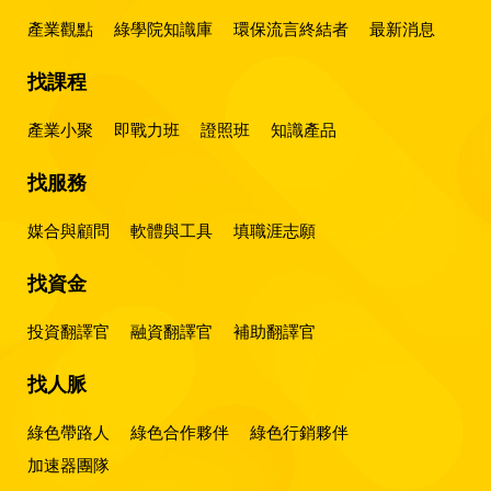
產業觀點
綠學院知識庫
環保流言終結者
最新消息
找課程
產業小聚
即戰力班
證照班
知識產品
找服務
媒合與顧問
軟體與工具
填職涯志願
找資金
投資翻譯官
融資翻譯官
補助翻譯官
找人脈
綠色帶路人
綠色合作夥伴
綠色行銷夥伴
加速器團隊