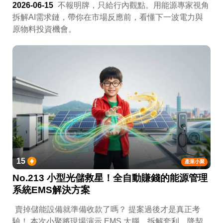
2026-06-15
不報明牌，只給行內觀點。用能源專家視角
拆解AI需求鏈，帶你在市場反應前，看懂下一波電力與
原物料投資機會。
15
產業小聚
No.213 小型光儲救星！全自動賺錢的能源管理
系統EMS解決方案
賣掉儲能設備就準備收款了嗎？ 提案過後才是真正考
驗！ 本次小聚將現場演示 EMS 大腦，拆解套利、降契