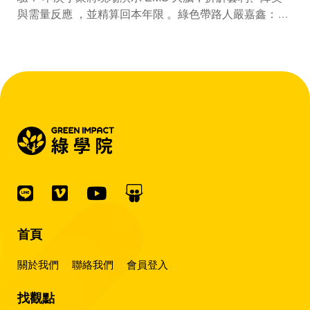
與需量反應 ，並精算回本年限 。綠色帶路人嚴嘉鑫：
『會賺錢的 EMS 才是系統靈魂。』
首頁
關於我們
聯絡我們
會員登入
找觀點