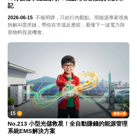
記
2026-06-15
不報明牌，只給行內觀點。用能源專家視角
拆解AI需求鏈，帶你在市場反應前，看懂下一波電力與
原物料投資機會。
15
產業小聚
No.213 小型光儲救星！全自動賺錢的能源管理
系統EMS解決方案