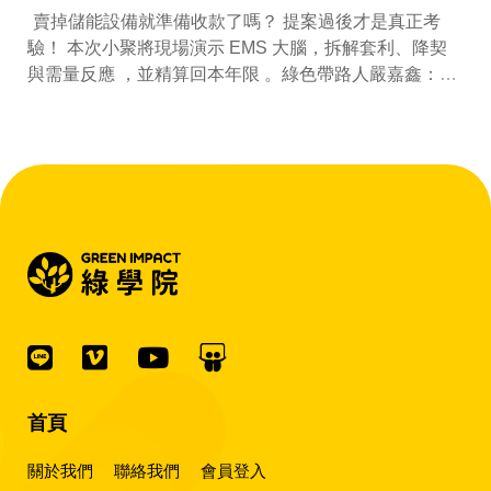
賣掉儲能設備就準備收款了嗎？ 提案過後才是真正考
驗！ 本次小聚將現場演示 EMS 大腦，拆解套利、降契
與需量反應 ，並精算回本年限 。綠色帶路人嚴嘉鑫：
『會賺錢的 EMS 才是系統靈魂。』
首頁
關於我們
聯絡我們
會員登入