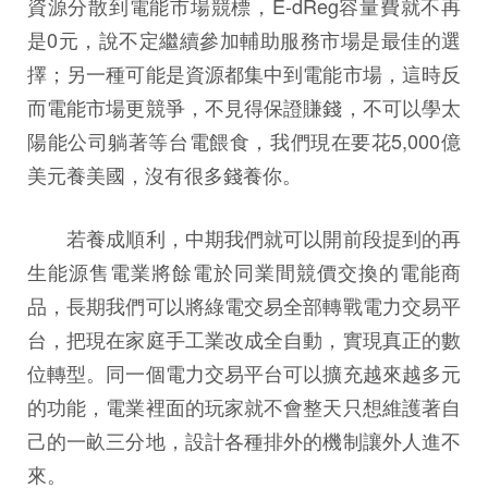
資源分散到電能市場競標，E-dReg容量費就不再
是0元，說不定繼續參加輔助服務市場是最佳的選
擇；另一種可能是資源都集中到電能市場，這時反
而電能市場更競爭，不見得保證賺錢，不可以學太
陽能公司躺著等台電餵食，我們現在要花5,000億
美元養美國，沒有很多錢養你。
若養成順利，中期我們就可以開前段提到的再
生能源售電業將餘電於同業間競價交換的電能商
品，長期我們可以將綠電交易全部轉戰電力交易平
台，把現在家庭手工業改成全自動，實現真正的數
位轉型。同一個電力交易平台可以擴充越來越多元
的功能，電業裡面的玩家就不會整天只想維護著自
己的一畝三分地，設計各種排外的機制讓外人進不
來。