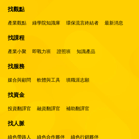
找觀點
產業觀點
綠學院知識庫
環保流言終結者
最新消息
找課程
產業小聚
即戰力班
證照班
知識產品
找服務
媒合與顧問
軟體與工具
填職涯志願
找資金
投資翻譯官
融資翻譯官
補助翻譯官
找人脈
綠色帶路人
綠色合作夥伴
綠色行銷夥伴