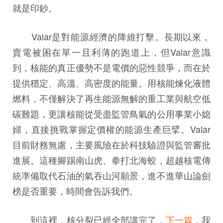
就是印鈔。
Valar是對能源經濟的降維打擊。長期以來，
賣電被困在單一且利薄的跑道上，但Valar意識
到，核能的真正優勢不是電價的惡性競爭，而在於
提供穩定、高溫、高密度的能量。用核能煉化液體
燃料，不僅解決了再生能源無解的重工業與航空低
碳難題，更讓核能從受盡監管鳥氣的公用事業小媳
婦，直接挑戰掌握定價權的能源生產巨擘。Valar
目前財務無慮，主要風險在於科技驗證與監管審批
進展。這種腳踢南山虎、拳打北海蛟，超越核電傳
統準備取代石油的氣吞山河願景，進不進華山論劍
榜是否重要，時間會告訴我們。
到這裡，核分裂已經全部講完了，
下一篇
，我