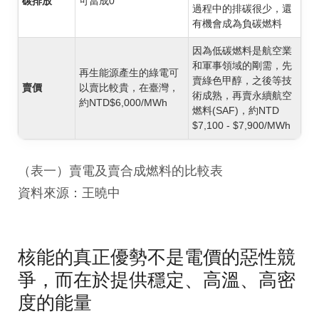
碳排放
可當成0
過程中的排碳很少，還
有機會成為負碳燃料
因為低碳燃料是航空業
和軍事領域的剛需，先
再生能源產生的綠電可
賣綠色甲醇，之後等技
賣價
以賣比較貴，在臺灣，
術成熟，再賣永續航空
約NTD$6,000/MWh
燃料(SAF)，約NTD
$7,100 - $7,900/MWh
（表一）賣電及賣合成燃料的比較表
資料來源：王曉中
核能的真正優勢不是電價的惡性競
爭，而在於提供穩定、高溫、高密
度的能量