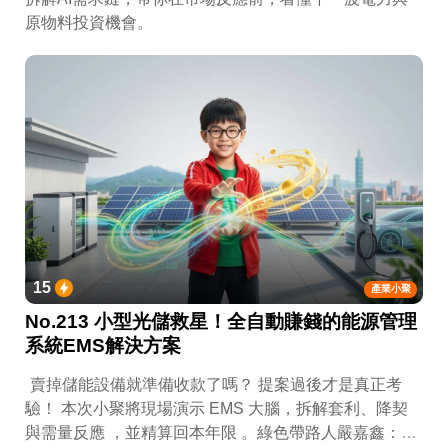
原物料投資機會。
15
產業小聚
No.213 小型光儲救星！全自動賺錢的能源管理
系統EMS解決方案
賣掉儲能設備就準備收款了嗎？ 提案過後才是真正考
驗！ 本次小聚將現場演示 EMS 大腦，拆解套利、降契
與需量反應 ，並精算回本年限 。綠色帶路人嚴嘉鑫：