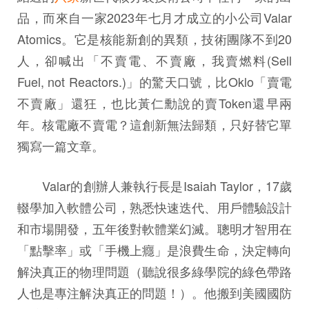
品，而來自一家2023年七月才成立的小公司Valar
Atomics。它是核能新創的異類，技術團隊不到20
人，卻喊出「不賣電、不賣廠，我賣燃料(Sell
Fuel, not Reactors.)」的驚天口號，比Oklo「賣電
不賣廠」還狂，也比黃仁勳說的賣Token還早兩
年。核電廠不賣電？這創新無法歸類，只好替它單
獨寫一篇文章。
Valar的創辦人兼執行長是Isaiah Taylor，17歲
輟學加入軟體公司，熟悉快速迭代、用戶體驗設計
和市場開發，五年後對軟體業幻滅。聰明才智用在
「點擊率」或「手機上癮」是浪費生命，決定轉向
解決真正的物理問題（聽說很多綠學院的綠色帶路
人也是專注解決真正的問題！）。他搬到美國國防