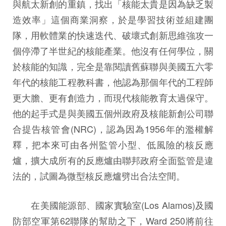
與航太新創的重鎮，找出「核能太貴是因為缺乏製
造效率」這個商業洞察，於是學習技術並組建團
隊，用軟體業的快速迭代、破壞式創新思維強攻一
個停滯了半世紀的核能產業。他沒有任何學位，關
於核能的知識，完全是靠閱讀舊蘇聯與美國五六零
年代的核能工程教科書，他認為那個年代的工程師
更大膽、更有創造力，而現代核能教育太過保守。
他的起手式是與美國五個州政府及核能新創公司聯
合提告核管會(NRC)，認為因為1956年的濫權解
釋，把本來可由各州監管小型、低風險的核反應
爐，擴大成所有的反應爐由聯邦政府全面監管是違
法的，試圖為微型核反應爐劈出合法空間。
在美國能源部、國家實驗室(Los Alamos)及國
防部空軍第62聯隊的幫助之下，Ward 250將前往