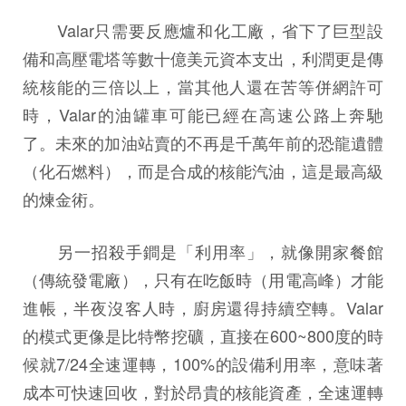
Valar只需要反應爐和化工廠，省下了巨型設
備和高壓電塔等數十億美元資本支出，利潤更是傳
統核能的三倍以上，當其他人還在苦等併網許可
時，Valar的油罐車可能已經在高速公路上奔馳
了。未來的加油站賣的不再是千萬年前的恐龍遺體
（化石燃料），而是合成的核能汽油，這是最高級
的煉金術。
另一招殺手鐧是「利用率」，就像開家餐館
（傳統發電廠），只有在吃飯時（用電高峰）才能
進帳，半夜沒客人時，廚房還得持續空轉。Valar
的模式更像是比特幣挖礦，直接在600~800度的時
候就7/24全速運轉，100%的設備利用率，意味著
成本可快速回收，對於昂貴的核能資產，全速運轉