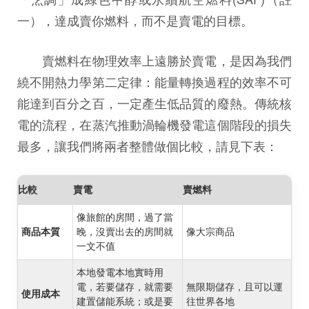
一），達成賣你燃料，而不是賣電的目標。
賣燃料在物理效率上遠勝於賣電，是因為我們
繞不開熱力學第二定律：能量轉換過程的效率不可
能達到百分之百，一定產生低品質的廢熱。傳統核
電的流程，在蒸汽推動渦輪機發電這個階段的損失
最多，讓我們將兩者整體做個比較，請見下表：
比較
賣電
賣燃料
像旅館的房間，過了當
商品本質
晚，沒賣出去的房間就
像大宗商品
一文不值
本地發電本地實時用
電，若要儲存，就需要
無限期儲存，且可以運
使用成本
建置儲能系統；或是要
往世界各地