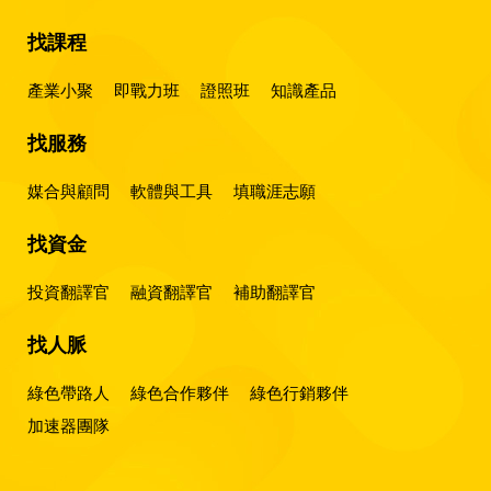
找課程
產業小聚
即戰力班
證照班
知識產品
找服務
媒合與顧問
軟體與工具
填職涯志願
找資金
投資翻譯官
融資翻譯官
補助翻譯官
找人脈
綠色帶路人
綠色合作夥伴
綠色行銷夥伴
加速器團隊