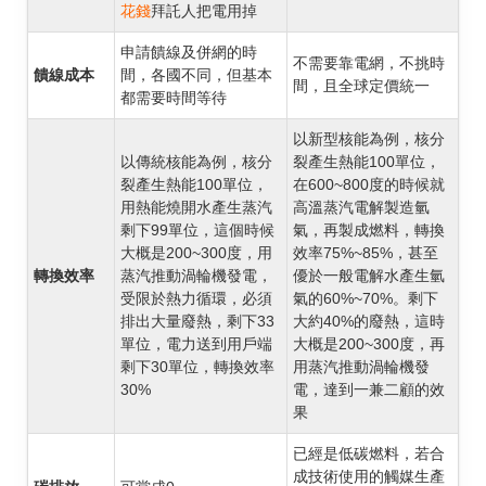
花錢
拜託人把電用掉
申請饋線及併網的時
不需要靠電網，不挑時
饋線成本
間，各國不同，但基本
間，且全球定價統一
都需要時間等待
以新型核能為例，核分
以傳統核能為例，核分
裂產生熱能100單位，
裂產生熱能100單位，
在600~800度的時候就
用熱能燒開水產生蒸汽
高溫蒸汽電解製造氫
剩下99單位，這個時候
氣，再製成燃料，轉換
大概是200~300度，用
效率75%~85%，甚至
轉換效率
蒸汽推動渦輪機發電，
優於一般電解水產生氫
受限於熱力循環，必須
氣的60%~70%。剩下
排出大量廢熱，剩下33
大約40%的廢熱，這時
單位，電力送到用戶端
大概是200~300度，再
剩下30單位，轉換效率
用蒸汽推動渦輪機發
30%
電，達到一兼二顧的效
果
已經是低碳燃料，若合
成技術使用的觸媒生產