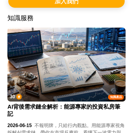
加入我們
知識服務
30
知識產品
AI背後需求鏈全解析：能源專家的投資私房筆
記
2026-06-15
不報明牌，只給行內觀點。用能源專家視角
拆解AI需求鏈，帶你在市場反應前，看懂下一波電力與