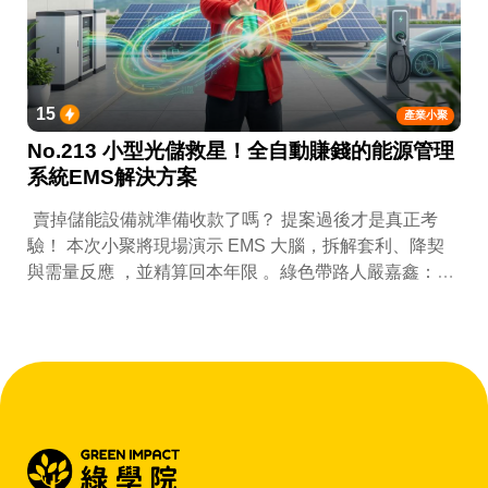
15
產業小聚
No.213 小型光儲救星！全自動賺錢的能源管理
系統EMS解決方案
賣掉儲能設備就準備收款了嗎？ 提案過後才是真正考
驗！ 本次小聚將現場演示 EMS 大腦，拆解套利、降契
與需量反應 ，並精算回本年限 。綠色帶路人嚴嘉鑫：
『會賺錢的 EMS 才是系統靈魂。』