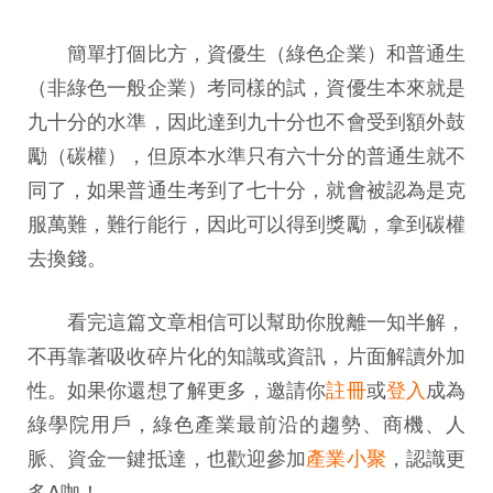
簡單打個比方，資優生（綠色企業）和普通生
（非綠色一般企業）考同樣的試，資優生本來就是
九十分的水準，因此達到九十分也不會受到額外鼓
勵（碳權），但原本水準只有六十分的普通生就不
同了，如果普通生考到了七十分，就會被認為是克
服萬難，難行能行，因此可以得到獎勵，拿到碳權
去換錢。
看完這篇文章相信可以幫助你脫離一知半解，
不再靠著吸收碎片化的知識或資訊，片面解讀外加
性。如果你還想了解更多，邀請你
註冊
或
登入
成為
綠學院用戶，綠色產業最前沿的趨勢、商機、人
脈、資金一鍵抵達，也歡迎參加
產業小聚
，認識更
多A咖！