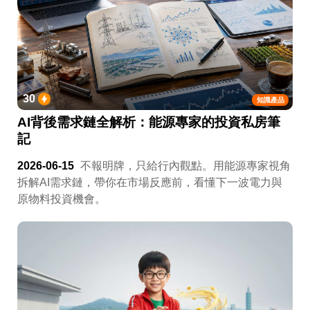
30
知識產品
AI背後需求鏈全解析：能源專家的投資私房筆
記
2026-06-15
不報明牌，只給行內觀點。用能源專家視角
拆解AI需求鏈，帶你在市場反應前，看懂下一波電力與
原物料投資機會。