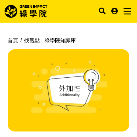
首頁
找觀點 -
綠學院知識庫