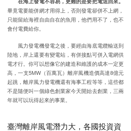
在海上發電不容易，更難的是要把電送回來。
畢竟電要能併網才用得上，否則發電卻併不上網，
只能留給海裡自由自在的魚用，他們用不了，也不
會付電費給你。
風力發電機發電之後，要經由海底電纜輸送到
陸地，岸上還要有變電站，有併接點可併入電網供
電才行。你可以想像它的建造和維護的成本一定更
高，一支5MW（百萬瓦）離岸風機造價高達8億元
起跳，離岸風力發電機還有海事工程等等，這些都
不是隨便叫一個綠色創業家今天開始去創業，三兩
年就可以玩得起來的事業。
臺灣離岸風電潛力大，各國投資資