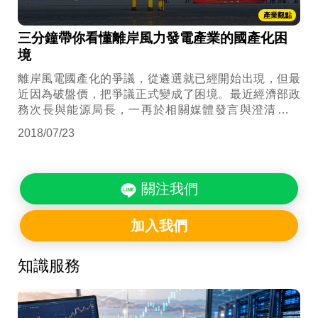
產業觀點
三分鐘帶你看懂離岸風力發電產業的國產化困
境
離岸風電國產化的爭議，從遴選就已經開始出現，但最
近因為破盤價，把爭議正式變成了困境。最近經濟部政
務次長與能源局長，一再於相關媒體發言與澄清稿指
出，之所以會有破盤價的原因，無非是希望藉由前一階
2018/07/23
段遴選，帶動國內相關產業發展，而也由於這樣的發
展，帶動成本大幅下降，以致於在「後續」的競標制
度，能夠造成低收購價格。
關注我們
加入我們
知識服務