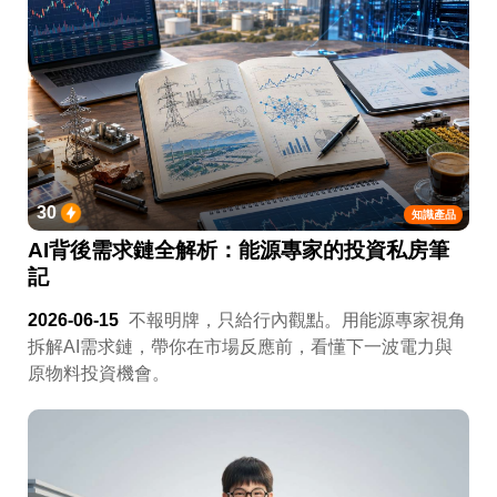
30
知識產品
AI背後需求鏈全解析：能源專家的投資私房筆
記
2026-06-15
不報明牌，只給行內觀點。用能源專家視角
拆解AI需求鏈，帶你在市場反應前，看懂下一波電力與
原物料投資機會。