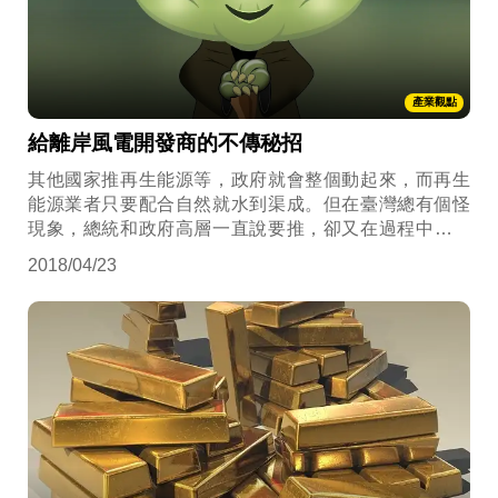
產業觀點
給離岸風電開發商的不傳秘招
其他國家推再生能源等，政府就會整個動起來，而再生
能源業者只要配合自然就水到渠成。但在臺灣總有個怪
現象，總統和政府高層一直說要推，卻又在過程中互相
杯葛，搞得好混亂？ 不熟悉臺灣的投資文化沒關係，從
2018/04/23
法律的角度，給離岸風電開發商的不傳秘招，第一招
WTO及貿易制裁途徑、第二招 擬定未來風險控制之策
略、第三招 擬定法律面的應對策略。