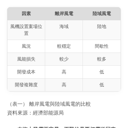
因素
離岸風電
陸域風電
風機設置案場位
海域
陸地
置
風況
較穩定
間歇性
風能損失
較少
較多
開發成本
高
低
開發複雜度
高
低
（表一） 離岸風電與陸域風電的比較
資料來源：經濟部能源局