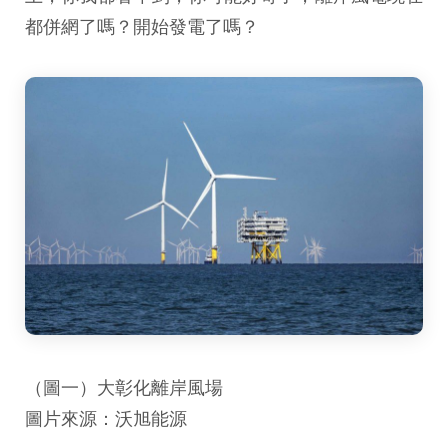
都併網了嗎？開始發電了嗎？
（圖一）大彰化離岸風場
圖片來源：沃旭能源