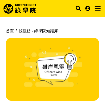
首頁
找觀點 -
綠學院知識庫