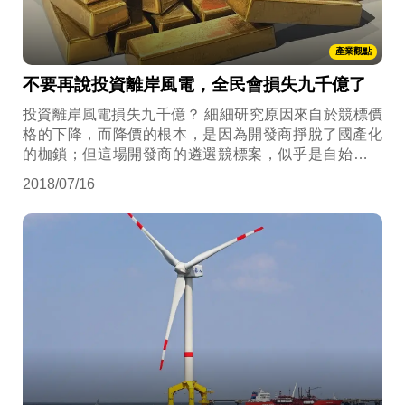
產業觀點
不要再說投資離岸風電，全民會損失九千億了
投資離岸風電損失九千億？ 細細研究原因來自於競標價
格的下降，而降價的根本，是因為開發商掙脫了國產化
的枷鎖；但這場開發商的遴選競標案，似乎是自始無效
的行政處分，既然無效，政府與台電自然有權利不簽
2018/07/16
約，可惜最後重創的會是政府的信用以及所欲推動的能
源轉型願景吧。