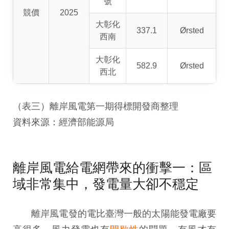
號
競價
2025
大彰化
337.1
Ørsted
西南
大彰化
582.9
Ørsted
西北
（表三）離岸風電第一期得標開發商整理
資料來源：經濟部能源局
離岸風電給電網帶來的衝擊一：區
域非常集中，發電量大卻不穩定
離岸風電發的電比臺灣一般的太陽能發電廠要
高很多，風力發電也有
間歇性
的問題，有風才有