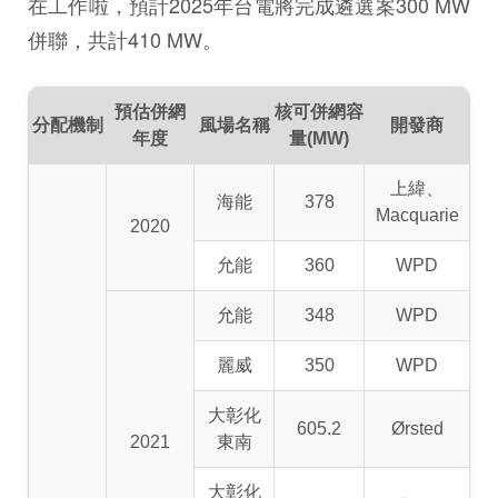
在工作啦，預計2025年台電將完成遴選案300 MW
併聯，共計410 MW。
預估併網
核可併網容
分配
機制
風場名稱
開發商
年度
量(MW)
上緯、
海能
378
Macquarie
2020
允能
360
WPD
允能
348
WPD
麗威
350
WPD
大彰化
605.2
Ørsted
2021
東南
大彰化