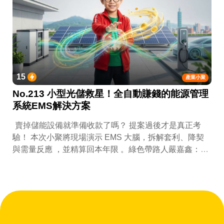
15
產業小聚
No.213 小型光儲救星！全自動賺錢的能源管理
系統EMS解決方案
賣掉儲能設備就準備收款了嗎？ 提案過後才是真正考
驗！ 本次小聚將現場演示 EMS 大腦，拆解套利、降契
與需量反應 ，並精算回本年限 。綠色帶路人嚴嘉鑫：
『會賺錢的 EMS 才是系統靈魂。』