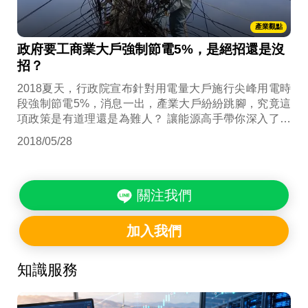
產業觀點
政府要工商業大戶強制節電5%，是絕招還是沒
招？
2018夏天，行政院宣布針對用電量大戶施行尖峰用電時
段強制節電5%，消息一出，產業大戶紛紛跳腳，究竟這
項政策是有道理還是為難人？ 讓能源高手帶你深入了解
並學習如何判斷一項政策是否具全局考量，有無落實的
2018/05/28
可行性及可以達到效果嗎？
關注我們
加入我們
知識服務