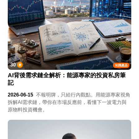
30
知識產品
AI背後需求鏈全解析：能源專家的投資私房筆
記
2026-06-15
不報明牌，只給行內觀點。用能源專家視角
拆解AI需求鏈，帶你在市場反應前，看懂下一波電力與
原物料投資機會。