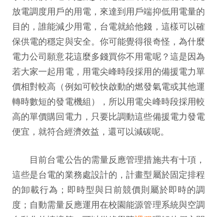
放電調度用戶的用電，來達到用戶端抑低用電量的
目的，誰能減少用電，台電就給他錢，這樣可以確
保供電的穩定與安全。你可能覺得很奇怪，為什麼
電力公司願意花這麼多錢買你不用電呢？這是因為
若大家一起用電，用電尖峰時段採用的備援電力單
價相對較高（例如可較快啟動的燃發氣電或其他運
轉時數短的發電機組），所以用電尖峰時段採用較
高的單價購回電力，只要比調動這些備援電力發電
便宜，就符合經濟效益，還可以減碳呢。
目前台電公告的需量反應管理措施共有十項，
這些是台電的業務處設計的，計畫型屬於固定排程
的卸載行為；即時型與日前競價則屬於即時的調
度；自動需量反應運用在校園能源管理系統與空調