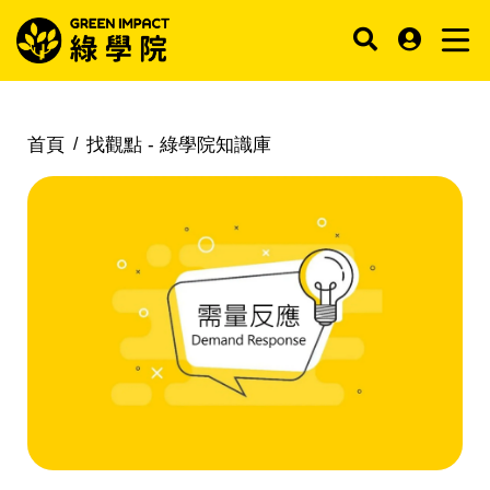
首頁
找觀點 -
綠學院知識庫