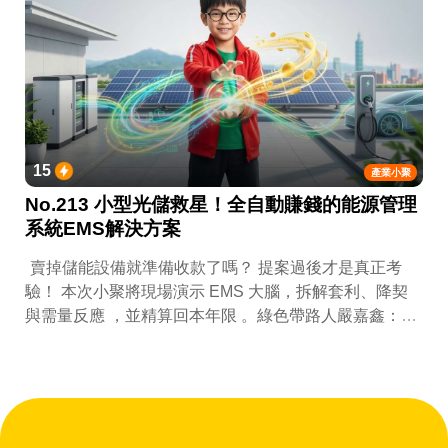
15
產業小聚
No.213 小型光儲救星！全自動賺錢的能源管理
系統EMS解決方案
賣掉儲能設備就準備收款了嗎？ 提案過後才是真正考
驗！ 本次小聚將現場演示 EMS 大腦，拆解套利、降契
與需量反應 ，並精算回本年限 。綠色帶路人嚴嘉鑫：
『會賺錢的 EMS 才是系統靈魂。』