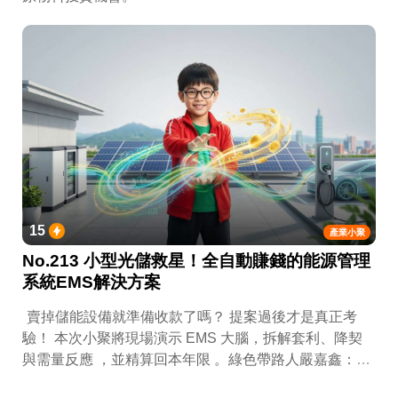
15
產業小聚
No.213 小型光儲救星！全自動賺錢的能源管理
系統EMS解決方案
賣掉儲能設備就準備收款了嗎？ 提案過後才是真正考
驗！ 本次小聚將現場演示 EMS 大腦，拆解套利、降契
與需量反應 ，並精算回本年限 。綠色帶路人嚴嘉鑫：
『會賺錢的 EMS 才是系統靈魂。』