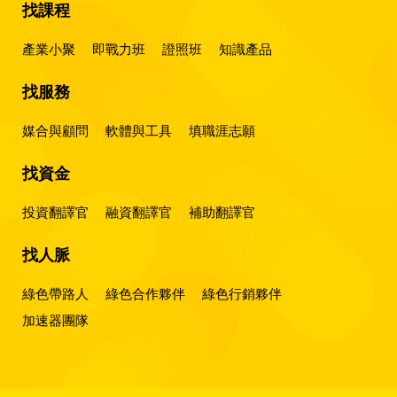
找課程
產業小聚
即戰力班
證照班
知識產品
找服務
媒合與顧問
軟體與工具
填職涯志願
找資金
投資翻譯官
融資翻譯官
補助翻譯官
找人脈
綠色帶路人
綠色合作夥伴
綠色行銷夥伴
加速器團隊