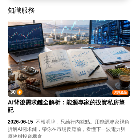
知識服務
30
知識產品
AI背後需求鏈全解析：能源專家的投資私房筆
記
2026-06-15
不報明牌，只給行內觀點。用能源專家視角
拆解AI需求鏈，帶你在市場反應前，看懂下一波電力與
原物料投資機會。